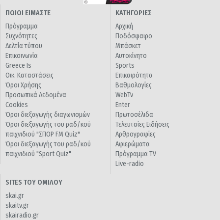
ΠΟΙΟΙ ΕΙΜΑΣΤΕ
ΚΑΤΗΓΟΡΙΕΣ
Πρόγραμμα
Αρχική
Συχνότητες
Ποδόσφαιρο
Δελτία τύπου
Μπάσκετ
Επικοινωνία
Αυτοκίνητο
Greece Is
Sports
Οικ. Καταστάσεις
Επικαιρότητα
Όροι Χρήσης
Βαθμολογίες
Προσωπικά Δεδομένα
WebTv
Cookies
Enter
Όροι διεξαγωγής διαγωνισμών
Πρωτοσέλιδα
Όροι διεξαγωγής του ραδ/κού
Τελευταίες Ειδήσεις
παιχνιδιού "ΣΠΟΡ FM Quiz"
Αρθρογραφίες
Όροι διεξαγωγής του ραδ/κού
Αφιερώματα
παιχνιδιού "Sport Quiz"
Πρόγραμμα TV
Live-radio
SITES ΤΟΥ ΟΜΙΛΟΥ
skai.gr
skaitv.gr
skairadio.gr