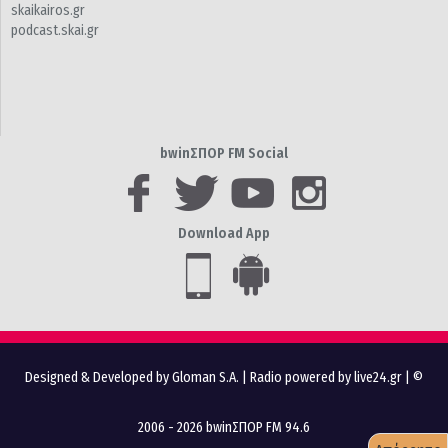
skaikairos.gr
podcast.skai.gr
bwinΣΠΟΡ FM Social
Download App
Designed & Developed by Gloman S.A.
|
Radio powered by live24.gr
| ©
2006 - 2026 bwinΣΠΟΡ FM 94.6