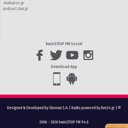
skaikairos.gr
podcast.skai.gr
bwinΣΠΟΡ FM Social
Download App
Designed & Developed by Gloman S.A.
|
Radio powered by live24.gr
| ©
2006 - 2026 bwinΣΠΟΡ FM 94.6