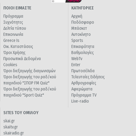
ΠΟΙΟΙ ΕΙΜΑΣΤΕ
ΚΑΤΗΓΟΡΙΕΣ
Πρόγραμμα
Αρχική
Συχνότητες
Ποδόσφαιρο
Δελτία τύπου
Μπάσκετ
Επικοινωνία
Αυτοκίνητο
Greece Is
Sports
Οικ. Καταστάσεις
Επικαιρότητα
Όροι Χρήσης
Βαθμολογίες
Προσωπικά Δεδομένα
WebTv
Cookies
Enter
Όροι διεξαγωγής διαγωνισμών
Πρωτοσέλιδα
Όροι διεξαγωγής του ραδ/κού
Τελευταίες Ειδήσεις
παιχνιδιού "ΣΠΟΡ FM Quiz"
Αρθρογραφίες
Όροι διεξαγωγής του ραδ/κού
Αφιερώματα
παιχνιδιού "Sport Quiz"
Πρόγραμμα TV
Live-radio
SITES ΤΟΥ ΟΜΙΛΟΥ
skai.gr
skaitv.gr
skairadio.gr