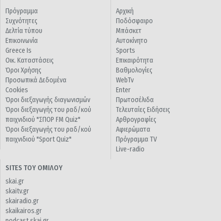
Πρόγραμμα
Αρχική
Συχνότητες
Ποδόσφαιρο
Δελτία τύπου
Μπάσκετ
Επικοινωνία
Αυτοκίνητο
Greece Is
Sports
Οικ. Καταστάσεις
Επικαιρότητα
Όροι Χρήσης
Βαθμολογίες
Προσωπικά Δεδομένα
WebTv
Cookies
Enter
Όροι διεξαγωγής διαγωνισμών
Πρωτοσέλιδα
Όροι διεξαγωγής του ραδ/κού
Τελευταίες Ειδήσεις
παιχνιδιού "ΣΠΟΡ FM Quiz"
Αρθρογραφίες
Όροι διεξαγωγής του ραδ/κού
Αφιερώματα
παιχνιδιού "Sport Quiz"
Πρόγραμμα TV
Live-radio
SITES ΤΟΥ ΟΜΙΛΟΥ
skai.gr
skaitv.gr
skairadio.gr
skaikairos.gr
podcast.skai.gr