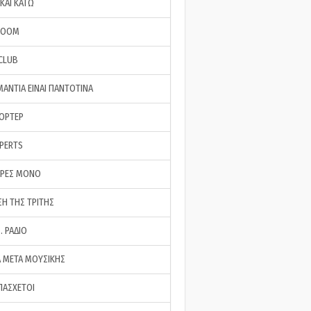
ΚΑΙ ΚΑΤΩ
ROOM
 CLUB
ΜΑΝΤΙΑ ΕΙΝΑΙ ΠΑΝΤΟΤΙΝΑ
ΠΟΡΤΕΡ
XPERTS
ΕΡΕΣ ΜΟΝΟ
ΣΗ ΤΗΣ ΤΡΙΤΗΣ
… ΡΑΔΙΟ
 ΜΕΤΑ ΜΟΥΣΙΚΗΣ
ΠΑΣΧΕΤΟΙ