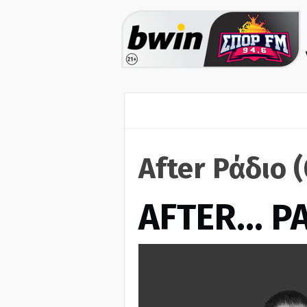
After Ράδιο 
AFTER… Ρ