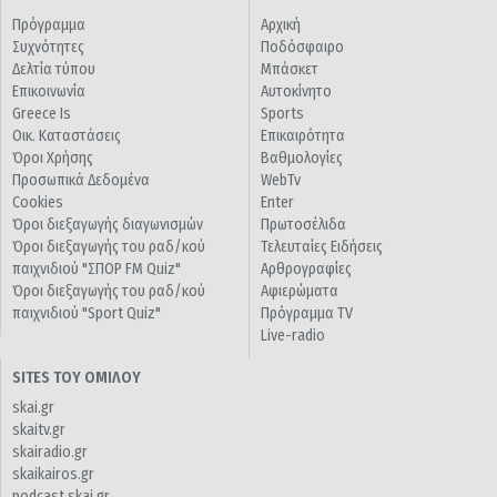
Πρόγραμμα
Αρχική
Συχνότητες
Ποδόσφαιρο
Δελτία τύπου
Μπάσκετ
Επικοινωνία
Αυτοκίνητο
Greece Is
Sports
Οικ. Καταστάσεις
Επικαιρότητα
Όροι Χρήσης
Βαθμολογίες
Προσωπικά Δεδομένα
WebTv
Cookies
Enter
Όροι διεξαγωγής διαγωνισμών
Πρωτοσέλιδα
Όροι διεξαγωγής του ραδ/κού
Τελευταίες Ειδήσεις
παιχνιδιού "ΣΠΟΡ FM Quiz"
Αρθρογραφίες
Όροι διεξαγωγής του ραδ/κού
Αφιερώματα
παιχνιδιού "Sport Quiz"
Πρόγραμμα TV
Live-radio
SITES ΤΟΥ ΟΜΙΛΟΥ
skai.gr
skaitv.gr
skairadio.gr
skaikairos.gr
podcast.skai.gr