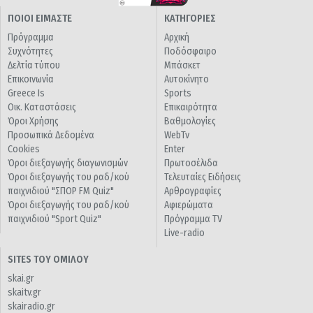
ΠΟΙΟΙ ΕΙΜΑΣΤΕ
ΚΑΤΗΓΟΡΙΕΣ
Πρόγραμμα
Αρχική
Συχνότητες
Ποδόσφαιρο
Δελτία τύπου
Μπάσκετ
Επικοινωνία
Αυτοκίνητο
Greece Is
Sports
Οικ. Καταστάσεις
Επικαιρότητα
Όροι Χρήσης
Βαθμολογίες
Προσωπικά Δεδομένα
WebTv
Cookies
Enter
Όροι διεξαγωγής διαγωνισμών
Πρωτοσέλιδα
Όροι διεξαγωγής του ραδ/κού
Τελευταίες Ειδήσεις
παιχνιδιού "ΣΠΟΡ FM Quiz"
Αρθρογραφίες
Όροι διεξαγωγής του ραδ/κού
Αφιερώματα
παιχνιδιού "Sport Quiz"
Πρόγραμμα TV
Live-radio
SITES ΤΟΥ ΟΜΙΛΟΥ
skai.gr
skaitv.gr
skairadio.gr