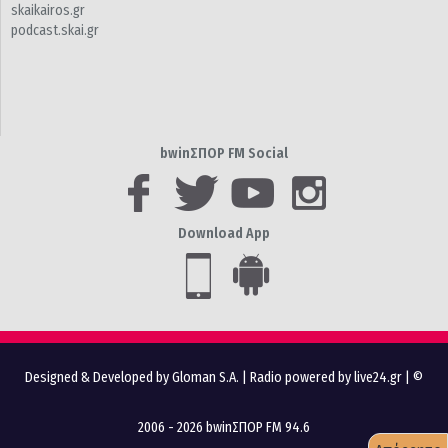
skaikairos.gr
podcast.skai.gr
bwinΣΠΟΡ FM Social
Download App
Designed & Developed by Gloman S.A.
|
Radio powered by live24.gr
| ©
2006 - 2026 bwinΣΠΟΡ FM 94.6