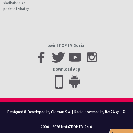
skaikairos.gr
podcast.skai.gr
bwinΣΠΟΡ FM Social
Download App
Designed & Developed by Gloman S.A.
|
Radio powered by live24.gr
| ©
2006 - 2026 bwinΣΠΟΡ FM 94.6