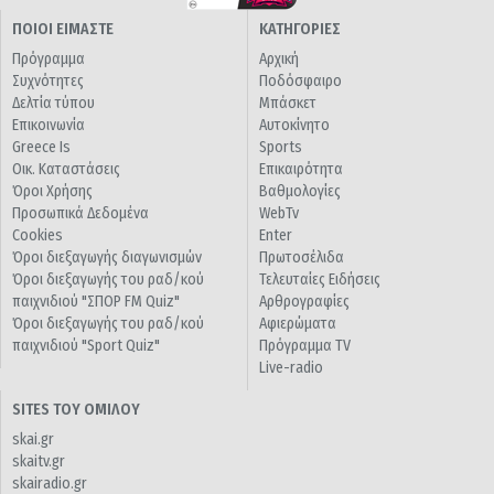
ΠΟΙΟΙ ΕΙΜΑΣΤΕ
ΚΑΤΗΓΟΡΙΕΣ
Πρόγραμμα
Αρχική
Συχνότητες
Ποδόσφαιρο
Δελτία τύπου
Μπάσκετ
Επικοινωνία
Αυτοκίνητο
Greece Is
Sports
Οικ. Καταστάσεις
Επικαιρότητα
Όροι Χρήσης
Βαθμολογίες
Προσωπικά Δεδομένα
WebTv
Cookies
Enter
Όροι διεξαγωγής διαγωνισμών
Πρωτοσέλιδα
Όροι διεξαγωγής του ραδ/κού
Τελευταίες Ειδήσεις
παιχνιδιού "ΣΠΟΡ FM Quiz"
Αρθρογραφίες
Όροι διεξαγωγής του ραδ/κού
Αφιερώματα
παιχνιδιού "Sport Quiz"
Πρόγραμμα TV
Live-radio
SITES ΤΟΥ ΟΜΙΛΟΥ
skai.gr
skaitv.gr
skairadio.gr