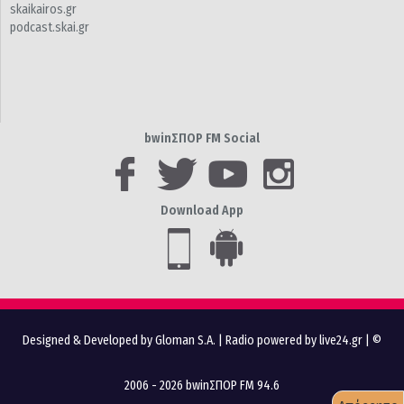
skaikairos.gr
podcast.skai.gr
bwinΣΠΟΡ FM Social
Download App
Designed & Developed by Gloman S.A.
|
Radio powered by live24.gr
| ©
2006 - 2026 bwinΣΠΟΡ FM 94.6