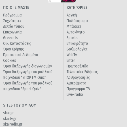
ΠΟΙΟΙ ΕΙΜΑΣΤΕ
ΚΑΤΗΓΟΡΙΕΣ
Πρόγραμμα
Αρχική
Συχνότητες
Ποδόσφαιρο
Δελτία τύπου
Μπάσκετ
Επικοινωνία
Αυτοκίνητο
Greece Is
Sports
Οικ. Καταστάσεις
Επικαιρότητα
Όροι Χρήσης
Βαθμολογίες
Προσωπικά Δεδομένα
WebTv
Cookies
Enter
Όροι διεξαγωγής διαγωνισμών
Πρωτοσέλιδα
Όροι διεξαγωγής του ραδ/κού
Τελευταίες Ειδήσεις
παιχνιδιού "ΣΠΟΡ FM Quiz"
Αρθρογραφίες
Όροι διεξαγωγής του ραδ/κού
Αφιερώματα
παιχνιδιού "Sport Quiz"
Πρόγραμμα TV
Live-radio
SITES ΤΟΥ ΟΜΙΛΟΥ
skai.gr
skaitv.gr
skairadio.gr