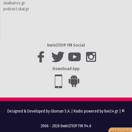
skaikairos.gr
podcast.skai.gr
bwinΣΠΟΡ FM Social
Download App
Designed & Developed by Gloman S.A.
|
Radio powered by live24.gr
| ©
2006 - 2026 bwinΣΠΟΡ FM 94.6