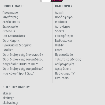
ΠΟΙΟΙ ΕΙΜΑΣΤΕ
ΚΑΤΗΓΟΡΙΕΣ
Πρόγραμμα
Αρχική
Συχνότητες
Ποδόσφαιρο
Δελτία τύπου
Μπάσκετ
Επικοινωνία
Αυτοκίνητο
Greece Is
Sports
Οικ. Καταστάσεις
Επικαιρότητα
Όροι Χρήσης
Βαθμολογίες
Προσωπικά Δεδομένα
WebTv
Cookies
Enter
Όροι διεξαγωγής διαγωνισμών
Πρωτοσέλιδα
Όροι διεξαγωγής του ραδ/κού
Τελευταίες Ειδήσεις
παιχνιδιού "ΣΠΟΡ FM Quiz"
Αρθρογραφίες
Όροι διεξαγωγής του ραδ/κού
Αφιερώματα
παιχνιδιού "Sport Quiz"
Πρόγραμμα TV
Live-radio
SITES ΤΟΥ ΟΜΙΛΟΥ
skai.gr
skaitv.gr
skairadio.gr