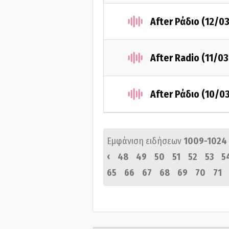
After Ράδιο (12/0
After Radio (11/0
After Ράδιο (10/0
Εμφάνιση ειδήσεων
1009-1024
‹
48
49
50
51
52
53
5
65
66
67
68
69
70
71