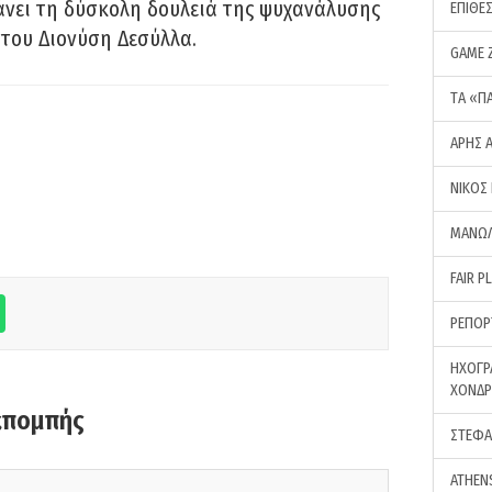
νει τη δύσκολη δουλειά της ψυχανάλυσης
ΕΠΙΘΕ
του Διονύση Δεσύλλα.
GAME 
ΤA «Π
ΑΡΗΣ 
ΝΙΚΟΣ
ΜΑΝΩΛ
FAIR P
ΡΕΠΟΡ
ΗΧΟΓΡ
ΧΟΝΔ
κπομπής
ΣΤΕΦΑ
ATHEN