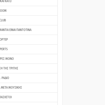
ΚΑΙ ΚΑΤΩ
ROOM
 CLUB
ΜΑΝΤΙΑ ΕΙΝΑΙ ΠΑΝΤΟΤΙΝΑ
ΠΟΡΤΕΡ
XPERTS
ΕΡΕΣ ΜΟΝΟ
ΣΗ ΤΗΣ ΤΡΙΤΗΣ
… ΡΑΔΙΟ
 ΜΕΤΑ ΜΟΥΣΙΚΗΣ
ΠΑΣΧΕΤΟΙ