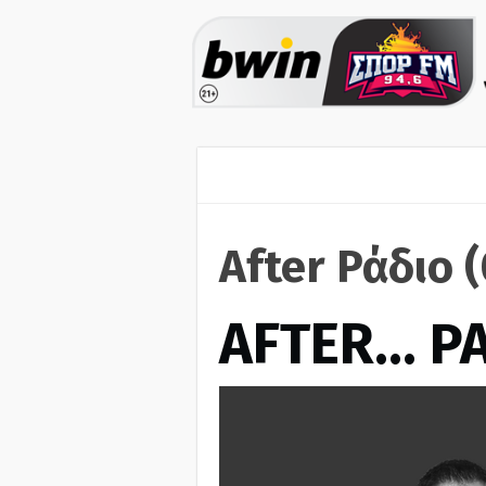
After Ράδιο 
AFTER… Ρ