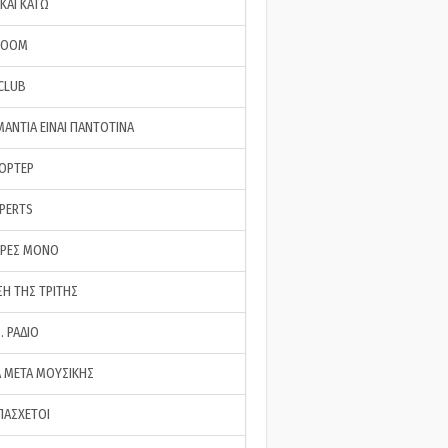
ΚΑΙ ΚΑΤΩ
ROOM
 CLUB
ΜΑΝΤΙΑ ΕΙΝΑΙ ΠΑΝΤΟΤΙΝΑ
ΠΟΡΤΕΡ
XPERTS
ΕΡΕΣ ΜΟΝΟ
ΣΗ ΤΗΣ ΤΡΙΤΗΣ
… ΡΑΔΙΟ
 ΜΕΤΑ ΜΟΥΣΙΚΗΣ
ΠΑΣΧΕΤΟΙ