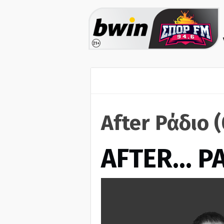
After Ράδιο 
AFTER… Ρ