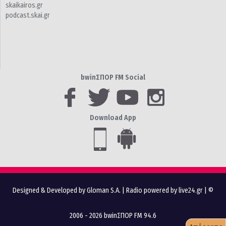
skaikairos.gr
podcast.skai.gr
bwinΣΠΟΡ FM Social
Download App
Designed & Developed by Gloman S.A.
|
Radio powered by live24.gr
| ©
2006 - 2026 bwinΣΠΟΡ FM 94.6