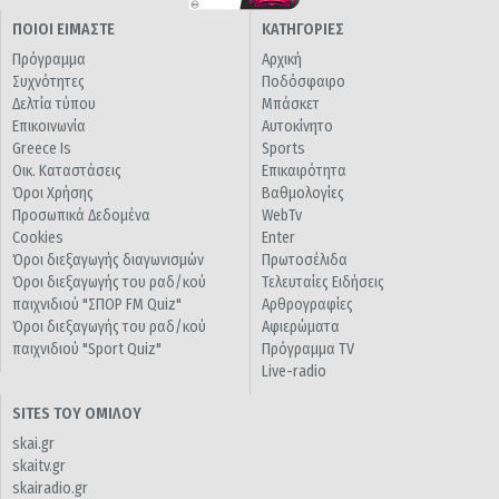
ΠΟΙΟΙ ΕΙΜΑΣΤΕ
ΚΑΤΗΓΟΡΙΕΣ
Πρόγραμμα
Αρχική
Συχνότητες
Ποδόσφαιρο
Δελτία τύπου
Μπάσκετ
Επικοινωνία
Αυτοκίνητο
Greece Is
Sports
Οικ. Καταστάσεις
Επικαιρότητα
Όροι Χρήσης
Βαθμολογίες
Προσωπικά Δεδομένα
WebTv
Cookies
Enter
Όροι διεξαγωγής διαγωνισμών
Πρωτοσέλιδα
Όροι διεξαγωγής του ραδ/κού
Τελευταίες Ειδήσεις
παιχνιδιού "ΣΠΟΡ FM Quiz"
Αρθρογραφίες
Όροι διεξαγωγής του ραδ/κού
Αφιερώματα
παιχνιδιού "Sport Quiz"
Πρόγραμμα TV
Live-radio
SITES ΤΟΥ ΟΜΙΛΟΥ
skai.gr
skaitv.gr
skairadio.gr