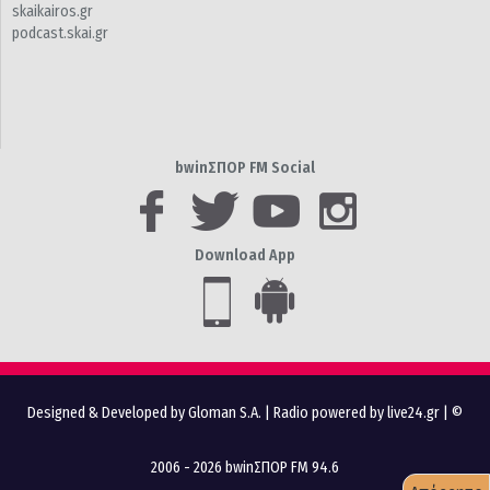
skaikairos.gr
podcast.skai.gr
bwinΣΠΟΡ FM Social
Download App
Designed & Developed by Gloman S.A.
|
Radio powered by live24.gr
| ©
2006 - 2026 bwinΣΠΟΡ FM 94.6