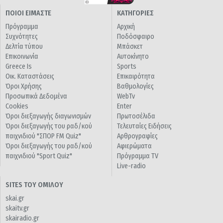
ΠΟΙΟΙ ΕΙΜΑΣΤΕ
ΚΑΤΗΓΟΡΙΕΣ
Πρόγραμμα
Αρχική
Συχνότητες
Ποδόσφαιρο
Δελτία τύπου
Μπάσκετ
Επικοινωνία
Αυτοκίνητο
Greece Is
Sports
Οικ. Καταστάσεις
Επικαιρότητα
Όροι Χρήσης
Βαθμολογίες
Προσωπικά Δεδομένα
WebTv
Cookies
Enter
Όροι διεξαγωγής διαγωνισμών
Πρωτοσέλιδα
Όροι διεξαγωγής του ραδ/κού
Τελευταίες Ειδήσεις
παιχνιδιού "ΣΠΟΡ FM Quiz"
Αρθρογραφίες
Όροι διεξαγωγής του ραδ/κού
Αφιερώματα
παιχνιδιού "Sport Quiz"
Πρόγραμμα TV
Live-radio
SITES ΤΟΥ ΟΜΙΛΟΥ
skai.gr
skaitv.gr
skairadio.gr