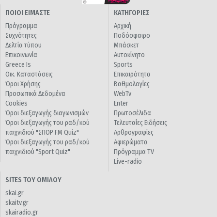
ΠΟΙΟΙ ΕΙΜΑΣΤΕ
ΚΑΤΗΓΟΡΙΕΣ
Πρόγραμμα
Αρχική
Συχνότητες
Ποδόσφαιρο
Δελτία τύπου
Μπάσκετ
Επικοινωνία
Αυτοκίνητο
Greece Is
Sports
Οικ. Καταστάσεις
Επικαιρότητα
Όροι Χρήσης
Βαθμολογίες
Προσωπικά Δεδομένα
WebTv
Cookies
Enter
Όροι διεξαγωγής διαγωνισμών
Πρωτοσέλιδα
Όροι διεξαγωγής του ραδ/κού
Τελευταίες Ειδήσεις
παιχνιδιού "ΣΠΟΡ FM Quiz"
Αρθρογραφίες
Όροι διεξαγωγής του ραδ/κού
Αφιερώματα
παιχνιδιού "Sport Quiz"
Πρόγραμμα TV
Live-radio
SITES ΤΟΥ ΟΜΙΛΟΥ
skai.gr
skaitv.gr
skairadio.gr