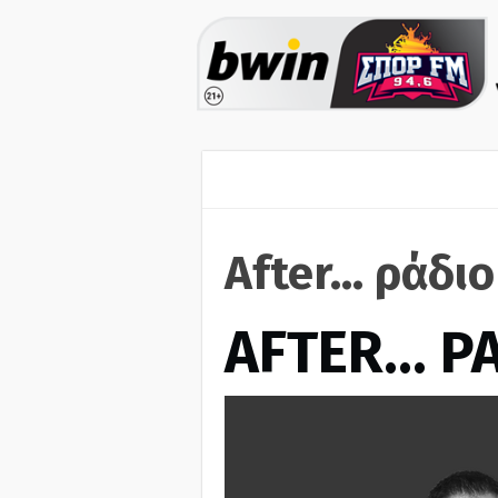
After... ράδι
AFTER… Ρ