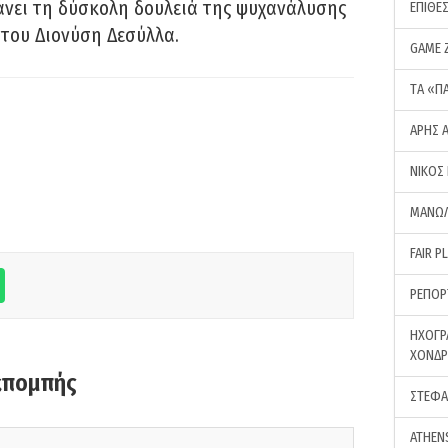
νει τη δύσκολη δουλειά της ψυχανάλυσης
ΕΠΙΘΕ
του Διονύση Δεσύλλα.
GAME 
ΤA «Π
ΑΡΗΣ 
ΝΙΚΟΣ
ΜΑΝΩΛ
FAIR P
ΡΕΠΟΡ
ΗΧΟΓΡ
ΧΟΝΔ
κπομπής
ΣΤΕΦΑ
ATHEN