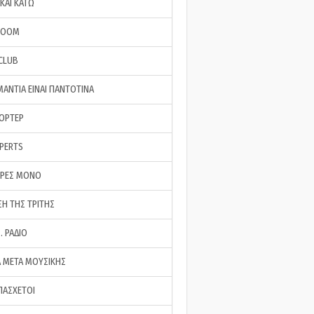
ΚΑΙ ΚΑΤΩ
ROOM
 CLUB
ΜΑΝΤΙΑ ΕΙΝΑΙ ΠΑΝΤΟΤΙΝΑ
ΠΟΡΤΕΡ
XPERTS
ΕΡΕΣ ΜΟΝΟ
ΣΗ ΤΗΣ ΤΡΙΤΗΣ
… ΡΑΔΙΟ
 ΜΕΤΑ ΜΟΥΣΙΚΗΣ
ΠΑΣΧΕΤΟΙ