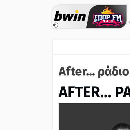
After... ράδι
AFTER… Ρ