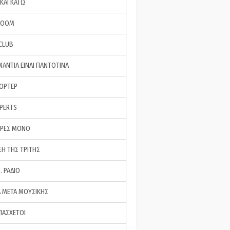
ΚΑΙ ΚΑΤΩ
ROOM
 CLUB
ΜΑΝΤΙΑ ΕΙΝΑΙ ΠΑΝΤΟΤΙΝΑ
ΠΟΡΤΕΡ
XPERTS
ΕΡΕΣ ΜΟΝΟ
ΣΗ ΤΗΣ ΤΡΙΤΗΣ
… ΡΑΔΙΟ
 ΜΕΤΑ ΜΟΥΣΙΚΗΣ
ΠΑΣΧΕΤΟΙ