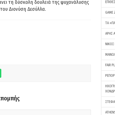
νει τη δύσκολη δουλειά της ψυχανάλυσης
ΕΠΙΘΕ
του Διονύση Δεσύλλα.
GAME 
ΤA «Π
ΑΡΗΣ 
ΝΙΚΟΣ
ΜΑΝΩΛ
FAIR P
ΡΕΠΟΡ
ΗΧΟΓΡ
ΧΟΝΔ
κπομπής
ΣΤΕΦΑ
ATHEN