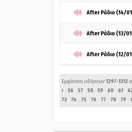
After Ράδιο (14/0
After Ράδιο (13/0
After Ράδιο (12/0
Εμφάνιση ειδήσεων
1297-1312
α
‹
56
57
58
59
60
61
6
73
74
75
76
77
78
79