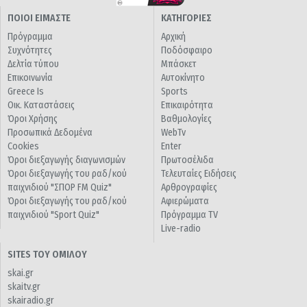
ΠΟΙΟΙ ΕΙΜΑΣΤΕ
ΚΑΤΗΓΟΡΙΕΣ
Πρόγραμμα
Αρχική
Συχνότητες
Ποδόσφαιρο
Δελτία τύπου
Μπάσκετ
Επικοινωνία
Αυτοκίνητο
Greece Is
Sports
Οικ. Καταστάσεις
Επικαιρότητα
Όροι Χρήσης
Βαθμολογίες
Προσωπικά Δεδομένα
WebTv
Cookies
Enter
Όροι διεξαγωγής διαγωνισμών
Πρωτοσέλιδα
Όροι διεξαγωγής του ραδ/κού
Τελευταίες Ειδήσεις
παιχνιδιού "ΣΠΟΡ FM Quiz"
Αρθρογραφίες
Όροι διεξαγωγής του ραδ/κού
Αφιερώματα
παιχνιδιού "Sport Quiz"
Πρόγραμμα TV
Live-radio
SITES ΤΟΥ ΟΜΙΛΟΥ
skai.gr
skaitv.gr
skairadio.gr