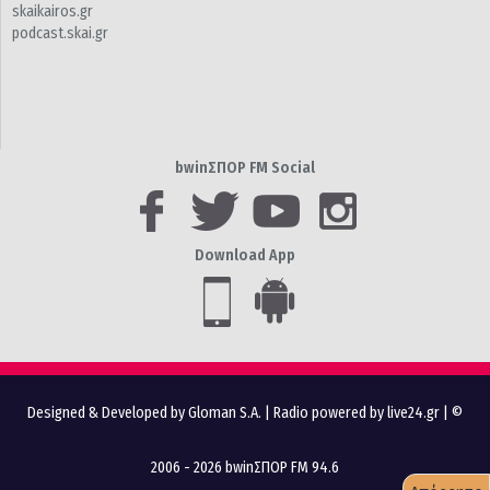
skaikairos.gr
podcast.skai.gr
bwinΣΠΟΡ FM Social
Download App
Designed & Developed by Gloman S.A.
|
Radio powered by live24.gr
| ©
2006 - 2026 bwinΣΠΟΡ FM 94.6