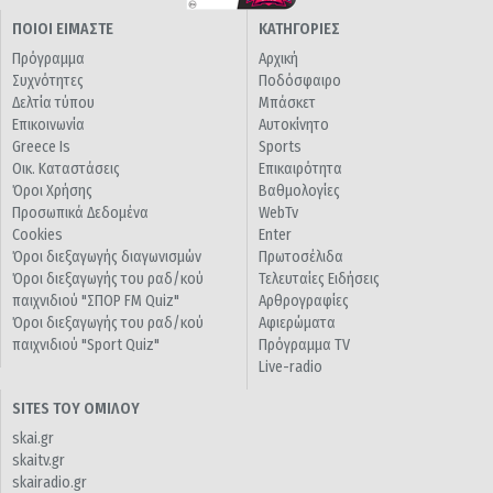
ΠΟΙΟΙ ΕΙΜΑΣΤΕ
ΚΑΤΗΓΟΡΙΕΣ
Πρόγραμμα
Αρχική
Συχνότητες
Ποδόσφαιρο
Δελτία τύπου
Μπάσκετ
Επικοινωνία
Αυτοκίνητο
Greece Is
Sports
Οικ. Καταστάσεις
Επικαιρότητα
Όροι Χρήσης
Βαθμολογίες
Προσωπικά Δεδομένα
WebTv
Cookies
Enter
Όροι διεξαγωγής διαγωνισμών
Πρωτοσέλιδα
Όροι διεξαγωγής του ραδ/κού
Τελευταίες Ειδήσεις
παιχνιδιού "ΣΠΟΡ FM Quiz"
Αρθρογραφίες
Όροι διεξαγωγής του ραδ/κού
Αφιερώματα
παιχνιδιού "Sport Quiz"
Πρόγραμμα TV
Live-radio
SITES ΤΟΥ ΟΜΙΛΟΥ
skai.gr
skaitv.gr
skairadio.gr