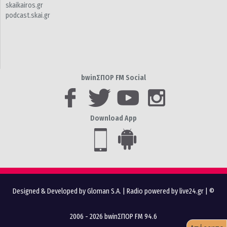
skaikairos.gr
podcast.skai.gr
bwinΣΠΟΡ FM Social
Download App
Designed & Developed by Gloman S.A.
|
Radio powered by live24.gr
| ©
2006 - 2026 bwinΣΠΟΡ FM 94.6