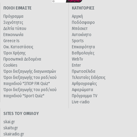
ΠΟΙΟΙ ΕΙΜΑΣΤΕ
ΚΑΤΗΓΟΡΙΕΣ
Πρόγραμμα
Αρχική
Συχνότητες
Ποδόσφαιρο
Δελτία τύπου
Μπάσκετ
Επικοινωνία
Αυτοκίνητο
Greece Is
Sports
Οικ. Καταστάσεις
Επικαιρότητα
Όροι Χρήσης
Βαθμολογίες
Προσωπικά Δεδομένα
WebTv
Cookies
Enter
Όροι διεξαγωγής διαγωνισμών
Πρωτοσέλιδα
Όροι διεξαγωγής του ραδ/κού
Τελευταίες Ειδήσεις
παιχνιδιού "ΣΠΟΡ FM Quiz"
Αρθρογραφίες
Όροι διεξαγωγής του ραδ/κού
Αφιερώματα
παιχνιδιού "Sport Quiz"
Πρόγραμμα TV
Live-radio
SITES ΤΟΥ ΟΜΙΛΟΥ
skai.gr
skaitv.gr
skairadio.gr