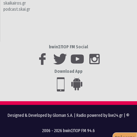
skaikairos.gr
podcast.skai.gr
bwinΣΠΟΡ FM Social
Download App
Designed & Developed by Gloman S.A.
|
Radio powered by live24.gr
| ©
2006 - 2026 bwinΣΠΟΡ FM 94.6