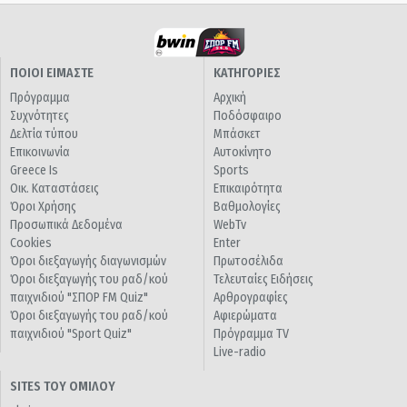
ΠΟΙΟΙ ΕΙΜΑΣΤΕ
ΚΑΤΗΓΟΡΙΕΣ
Πρόγραμμα
Αρχική
Συχνότητες
Ποδόσφαιρο
Δελτία τύπου
Μπάσκετ
Επικοινωνία
Αυτοκίνητο
Greece Is
Sports
Οικ. Καταστάσεις
Επικαιρότητα
Όροι Χρήσης
Βαθμολογίες
Προσωπικά Δεδομένα
WebTv
Cookies
Enter
Όροι διεξαγωγής διαγωνισμών
Πρωτοσέλιδα
Όροι διεξαγωγής του ραδ/κού
Τελευταίες Ειδήσεις
παιχνιδιού "ΣΠΟΡ FM Quiz"
Αρθρογραφίες
Όροι διεξαγωγής του ραδ/κού
Αφιερώματα
παιχνιδιού "Sport Quiz"
Πρόγραμμα TV
Live-radio
SITES ΤΟΥ ΟΜΙΛΟΥ