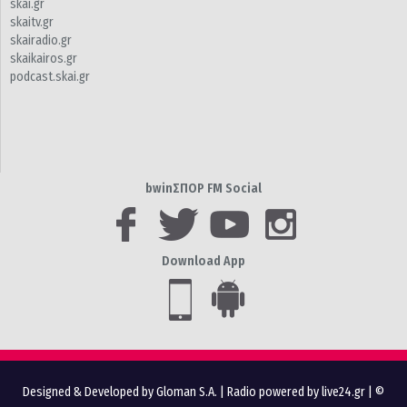
skai.gr
skaitv.gr
skairadio.gr
skaikairos.gr
podcast.skai.gr
bwinΣΠΟΡ FM Social
Download App
Designed & Developed by Gloman S.A.
|
Radio powered by live24.gr
| ©