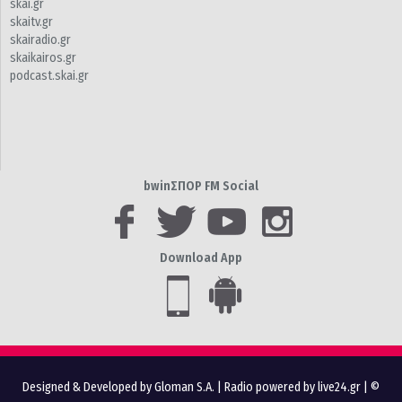
skai.gr
skaitv.gr
skairadio.gr
skaikairos.gr
podcast.skai.gr
bwinΣΠΟΡ FM Social
Download App
Designed & Developed by Gloman S.A.
|
Radio powered by live24.gr
| ©