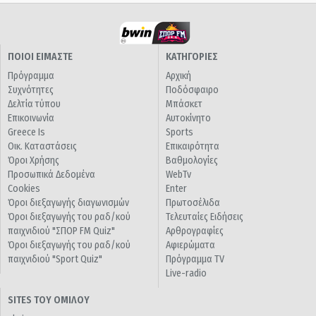
ΠΟΙΟΙ ΕΙΜΑΣΤΕ
ΚΑΤΗΓΟΡΙΕΣ
Πρόγραμμα
Αρχική
Συχνότητες
Ποδόσφαιρο
Δελτία τύπου
Μπάσκετ
Επικοινωνία
Αυτοκίνητο
Greece Is
Sports
Οικ. Καταστάσεις
Επικαιρότητα
Όροι Χρήσης
Βαθμολογίες
Προσωπικά Δεδομένα
WebTv
Cookies
Enter
Όροι διεξαγωγής διαγωνισμών
Πρωτοσέλιδα
Όροι διεξαγωγής του ραδ/κού
Τελευταίες Ειδήσεις
παιχνιδιού "ΣΠΟΡ FM Quiz"
Αρθρογραφίες
Όροι διεξαγωγής του ραδ/κού
Αφιερώματα
παιχνιδιού "Sport Quiz"
Πρόγραμμα TV
Live-radio
SITES ΤΟΥ ΟΜΙΛΟΥ