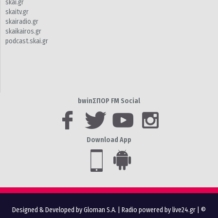
skai.gr
skaitv.gr
skairadio.gr
skaikairos.gr
podcast.skai.gr
bwinΣΠΟΡ FM Social
Download App
Designed & Developed by Gloman S.A.
|
Radio powered by live24.gr
| ©