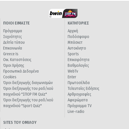
ΠΟΙΟΙ ΕΙΜΑΣΤΕ
ΚΑΤΗΓΟΡΙΕΣ
Πρόγραμμα
Αρχική
Συχνότητες
Ποδόσφαιρο
Δελτία τύπου
Μπάσκετ
Επικοινωνία
Αυτοκίνητο
Greece Is
Sports
Οικ. Καταστάσεις
Επικαιρότητα
Όροι Χρήσης
Βαθμολογίες
Προσωπικά Δεδομένα
WebTv
Cookies
Enter
Όροι διεξαγωγής διαγωνισμών
Πρωτοσέλιδα
Όροι διεξαγωγής του ραδ/κού
Τελευταίες Ειδήσεις
παιχνιδιού "ΣΠΟΡ FM Quiz"
Αρθρογραφίες
Όροι διεξαγωγής του ραδ/κού
Αφιερώματα
παιχνιδιού "Sport Quiz"
Πρόγραμμα TV
Live-radio
SITES ΤΟΥ ΟΜΙΛΟΥ