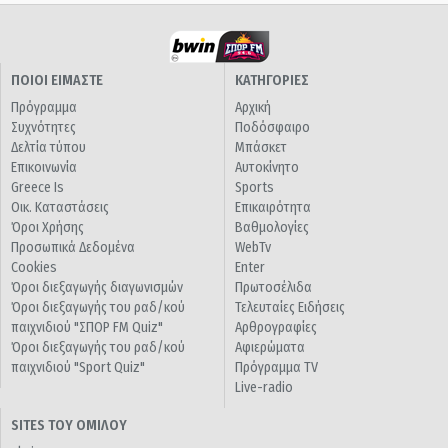
ΠΟΙΟΙ ΕΙΜΑΣΤΕ
ΚΑΤΗΓΟΡΙΕΣ
Πρόγραμμα
Αρχική
Συχνότητες
Ποδόσφαιρο
Δελτία τύπου
Μπάσκετ
Επικοινωνία
Αυτοκίνητο
Greece Is
Sports
Οικ. Καταστάσεις
Επικαιρότητα
Όροι Χρήσης
Βαθμολογίες
Προσωπικά Δεδομένα
WebTv
Cookies
Enter
Όροι διεξαγωγής διαγωνισμών
Πρωτοσέλιδα
Όροι διεξαγωγής του ραδ/κού
Τελευταίες Ειδήσεις
παιχνιδιού "ΣΠΟΡ FM Quiz"
Αρθρογραφίες
Όροι διεξαγωγής του ραδ/κού
Αφιερώματα
παιχνιδιού "Sport Quiz"
Πρόγραμμα TV
Live-radio
SITES ΤΟΥ ΟΜΙΛΟΥ