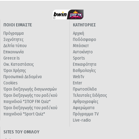
ΠΟΙΟΙ ΕΙΜΑΣΤΕ
ΚΑΤΗΓΟΡΙΕΣ
Πρόγραμμα
Αρχική
Συχνότητες
Ποδόσφαιρο
Δελτία τύπου
Μπάσκετ
Επικοινωνία
Αυτοκίνητο
Greece Is
Sports
Οικ. Καταστάσεις
Επικαιρότητα
Όροι Χρήσης
Βαθμολογίες
Προσωπικά Δεδομένα
WebTv
Cookies
Enter
Όροι διεξαγωγής διαγωνισμών
Πρωτοσέλιδα
Όροι διεξαγωγής του ραδ/κού
Τελευταίες Ειδήσεις
παιχνιδιού "ΣΠΟΡ FM Quiz"
Αρθρογραφίες
Όροι διεξαγωγής του ραδ/κού
Αφιερώματα
παιχνιδιού "Sport Quiz"
Πρόγραμμα TV
Live-radio
SITES ΤΟΥ ΟΜΙΛΟΥ