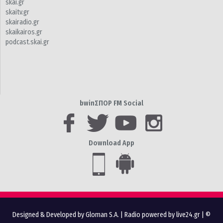
skai.gr
skaitv.gr
skairadio.gr
skaikairos.gr
podcast.skai.gr
bwinΣΠΟΡ FM Social
Download App
Designed & Developed by Gloman S.A.
|
Radio powered by live24.gr
| ©