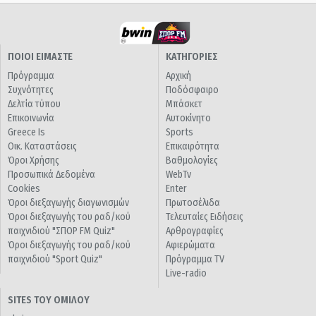
ΠΟΙΟΙ ΕΙΜΑΣΤΕ
ΚΑΤΗΓΟΡΙΕΣ
Πρόγραμμα
Αρχική
Συχνότητες
Ποδόσφαιρο
Δελτία τύπου
Μπάσκετ
Επικοινωνία
Αυτοκίνητο
Greece Is
Sports
Οικ. Καταστάσεις
Επικαιρότητα
Όροι Χρήσης
Βαθμολογίες
Προσωπικά Δεδομένα
WebTv
Cookies
Enter
Όροι διεξαγωγής διαγωνισμών
Πρωτοσέλιδα
Όροι διεξαγωγής του ραδ/κού
Τελευταίες Ειδήσεις
παιχνιδιού "ΣΠΟΡ FM Quiz"
Αρθρογραφίες
Όροι διεξαγωγής του ραδ/κού
Αφιερώματα
παιχνιδιού "Sport Quiz"
Πρόγραμμα TV
Live-radio
SITES ΤΟΥ ΟΜΙΛΟΥ