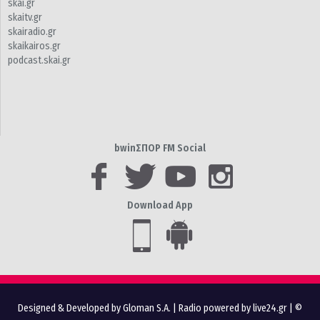
skai.gr
skaitv.gr
skairadio.gr
skaikairos.gr
podcast.skai.gr
bwinΣΠΟΡ FM Social
Download App
Designed & Developed by Gloman S.A.
|
Radio powered by live24.gr
| ©