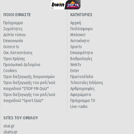
ΠΟΙΟΙ ΕΙΜΑΣΤΕ
ΚΑΤΗΓΟΡΙΕΣ
Πρόγραμμα
Αρχική
Συχνότητες
Ποδόσφαιρο
Δελτία τύπου
Μπάσκετ
Επικοινωνία
Αυτοκίνητο
Greece Is
Sports
Οικ. Καταστάσεις
Επικαιρότητα
Όροι Χρήσης
Βαθμολογίες
Προσωπικά Δεδομένα
WebTv
Cookies
Enter
Όροι διεξαγωγής διαγωνισμών
Πρωτοσέλιδα
Όροι διεξαγωγής του ραδ/κού
Τελευταίες Ειδήσεις
παιχνιδιού "ΣΠΟΡ FM Quiz"
Αρθρογραφίες
Όροι διεξαγωγής του ραδ/κού
Αφιερώματα
παιχνιδιού "Sport Quiz"
Πρόγραμμα TV
Live-radio
SITES ΤΟΥ ΟΜΙΛΟΥ
skai.gr
skaitv.gr