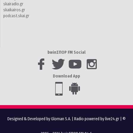
skairadio.gr
skaikairos.gr
podcast.skai.gr
bwinΣΠΟΡ FM Social
Download App
Designed & Developed by Gloman S.A.
|
Radio powered by live24.gr
| ©