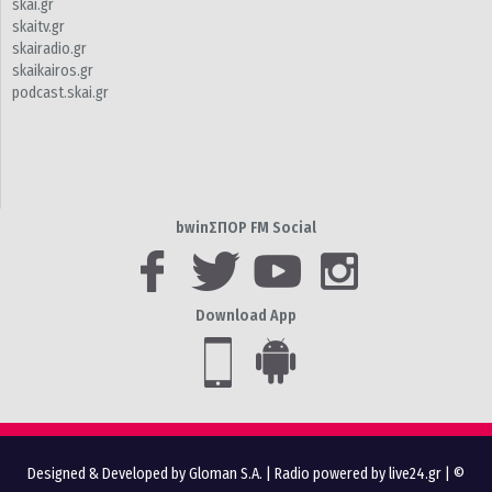
skai.gr
skaitv.gr
skairadio.gr
skaikairos.gr
podcast.skai.gr
bwinΣΠΟΡ FM Social
Download App
Designed & Developed by Gloman S.A.
|
Radio powered by live24.gr
| ©