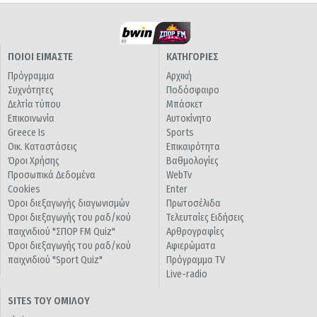
ΠΟΙΟΙ ΕΙΜΑΣΤΕ
ΚΑΤΗΓΟΡΙΕΣ
Πρόγραμμα
Αρχική
Συχνότητες
Ποδόσφαιρο
Δελτία τύπου
Μπάσκετ
Επικοινωνία
Αυτοκίνητο
Greece Is
Sports
Οικ. Καταστάσεις
Επικαιρότητα
Όροι Χρήσης
Βαθμολογίες
Προσωπικά Δεδομένα
WebTv
Cookies
Enter
Όροι διεξαγωγής διαγωνισμών
Πρωτοσέλιδα
Όροι διεξαγωγής του ραδ/κού
Τελευταίες Ειδήσεις
παιχνιδιού "ΣΠΟΡ FM Quiz"
Αρθρογραφίες
Όροι διεξαγωγής του ραδ/κού
Αφιερώματα
παιχνιδιού "Sport Quiz"
Πρόγραμμα TV
Live-radio
SITES ΤΟΥ ΟΜΙΛΟΥ