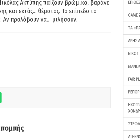
Νικόλας Ακτύπης παίζουν βρώμικα, βαράνε
ΕΠΙΘΕ
ης και εκτός… θέματος. Το επίπεδο το
GAME 
ς. Αν προλάβουν να… μιλήσουν.
ΤA «Π
ΑΡΗΣ 
ΝΙΚΟΣ
ΜΑΝΩΛ
FAIR P
ΡΕΠΟΡ
ΗΧΟΓΡ
ΧΟΝΔ
ΣΤΕΦΑ
κπομπής
ATHEN