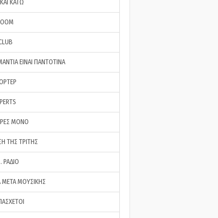
ΚΑΙ ΚΑΤΩ
ROOM
 CLUB
ΜΑΝΤΙΑ ΕΙΝΑΙ ΠΑΝΤΟΤΙΝΑ
ΠΟΡΤΕΡ
XPERTS
ΕΡΕΣ ΜΟΝΟ
ΣΗ ΤΗΣ ΤΡΙΤΗΣ
… ΡΑΔΙΟ
 ΜΕΤΑ ΜΟΥΣΙΚΗΣ
ΠΑΣΧΕΤΟΙ