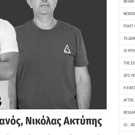
ΜΠΑΜ 
NEWS
FIGHT
ΤΑ ΔΙΑ
ΟΙ ΡΕ
THE E
ΔΥΟ Λ
Η ΕΦΕ
AFTER
ΜΠΑΛΑ
ανός, Νικόλας Ακτύπης
ΟΙ… Μ