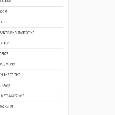
ΚΑΙ ΚΑΤΩ
ROOM
 CLUB
ΜΑΝΤΙΑ ΕΙΝΑΙ ΠΑΝΤΟΤΙΝΑ
ΠΟΡΤΕΡ
XPERTS
ΕΡΕΣ ΜΟΝΟ
ΣΗ ΤΗΣ ΤΡΙΤΗΣ
… ΡΑΔΙΟ
 ΜΕΤΑ ΜΟΥΣΙΚΗΣ
ΠΑΣΧΕΤΟΙ