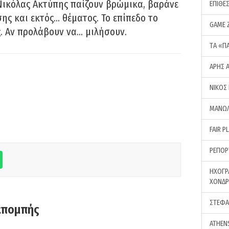
Νικόλας Ακτύπης παίζουν βρώμικα, βαράνε
ΕΠΙΘΕ
ης και εκτός… θέματος. Το επίπεδο το
GAME 
ς. Αν προλάβουν να… μιλήσουν.
ΤA «Π
ΑΡΗΣ 
ΝΙΚΟΣ
ΜΑΝΩΛ
FAIR P
ΡΕΠΟΡ
ΗΧΟΓΡ
ΧΟΝΔ
ΣΤΕΦΑ
κπομπής
ATHEN