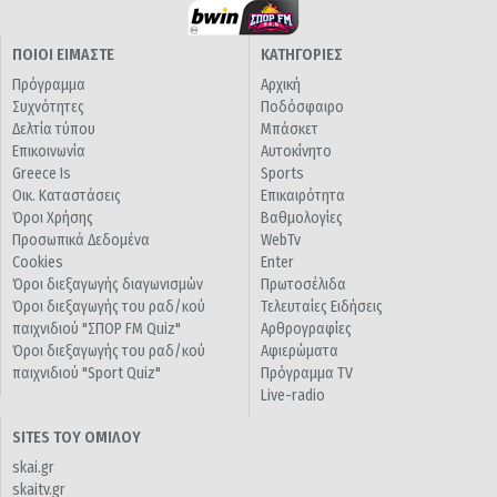
ΠΟΙΟΙ ΕΙΜΑΣΤΕ
ΚΑΤΗΓΟΡΙΕΣ
Πρόγραμμα
Αρχική
Συχνότητες
Ποδόσφαιρο
Δελτία τύπου
Μπάσκετ
Επικοινωνία
Αυτοκίνητο
Greece Is
Sports
Οικ. Καταστάσεις
Επικαιρότητα
Όροι Χρήσης
Βαθμολογίες
Προσωπικά Δεδομένα
WebTv
Cookies
Enter
Όροι διεξαγωγής διαγωνισμών
Πρωτοσέλιδα
Όροι διεξαγωγής του ραδ/κού
Τελευταίες Ειδήσεις
παιχνιδιού "ΣΠΟΡ FM Quiz"
Αρθρογραφίες
Όροι διεξαγωγής του ραδ/κού
Αφιερώματα
παιχνιδιού "Sport Quiz"
Πρόγραμμα TV
Live-radio
SITES ΤΟΥ ΟΜΙΛΟΥ
skai.gr
skaitv.gr