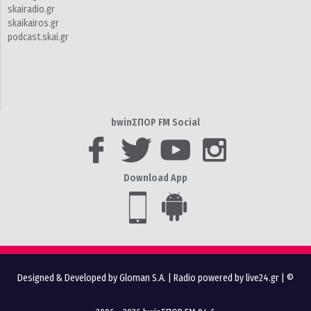
skairadio.gr
skaikairos.gr
podcast.skai.gr
bwinΣΠΟΡ FM Social
Download App
Designed & Developed by Gloman S.A.
|
Radio powered by live24.gr
| ©