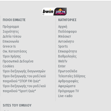
ΠΟΙΟΙ ΕΙΜΑΣΤΕ
ΚΑΤΗΓΟΡΙΕΣ
Πρόγραμμα
Αρχική
Συχνότητες
Ποδόσφαιρο
Δελτία τύπου
Μπάσκετ
Επικοινωνία
Αυτοκίνητο
Greece Is
Sports
Οικ. Καταστάσεις
Επικαιρότητα
Όροι Χρήσης
Βαθμολογίες
Προσωπικά Δεδομένα
WebTv
Cookies
Enter
Όροι διεξαγωγής διαγωνισμών
Πρωτοσέλιδα
Όροι διεξαγωγής του ραδ/κού
Τελευταίες Ειδήσεις
παιχνιδιού "ΣΠΟΡ FM Quiz"
Αρθρογραφίες
Όροι διεξαγωγής του ραδ/κού
Αφιερώματα
παιχνιδιού "Sport Quiz"
Πρόγραμμα TV
Live-radio
SITES ΤΟΥ ΟΜΙΛΟΥ