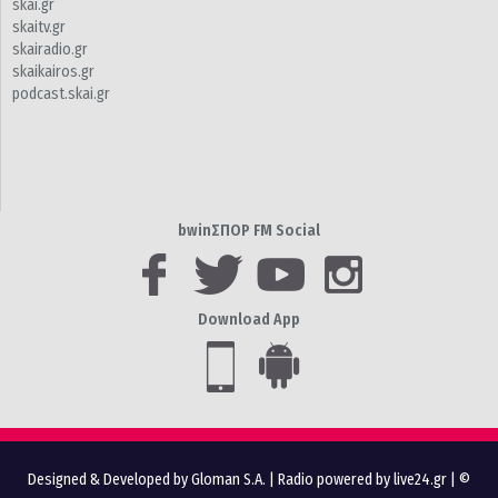
skai.gr
skaitv.gr
skairadio.gr
skaikairos.gr
podcast.skai.gr
bwinΣΠΟΡ FM Social
Download App
Designed & Developed by Gloman S.A.
|
Radio powered by live24.gr
| ©