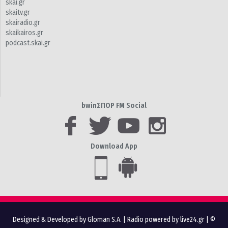
skai.gr
skaitv.gr
skairadio.gr
skaikairos.gr
podcast.skai.gr
bwinΣΠΟΡ FM Social
Download App
Designed & Developed by Gloman S.A.
|
Radio powered by live24.gr
| ©