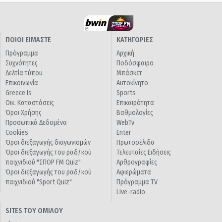
ΠΟΙΟΙ ΕΙΜΑΣΤΕ
ΚΑΤΗΓΟΡΙΕΣ
Πρόγραμμα
Αρχική
Συχνότητες
Ποδόσφαιρο
Δελτία τύπου
Μπάσκετ
Επικοινωνία
Αυτοκίνητο
Greece Is
Sports
Οικ. Καταστάσεις
Επικαιρότητα
Όροι Χρήσης
Βαθμολογίες
Προσωπικά Δεδομένα
WebTv
Cookies
Enter
Όροι διεξαγωγής διαγωνισμών
Πρωτοσέλιδα
Όροι διεξαγωγής του ραδ/κού
Τελευταίες Ειδήσεις
παιχνιδιού "ΣΠΟΡ FM Quiz"
Αρθρογραφίες
Όροι διεξαγωγής του ραδ/κού
Αφιερώματα
παιχνιδιού "Sport Quiz"
Πρόγραμμα TV
Live-radio
SITES ΤΟΥ ΟΜΙΛΟΥ