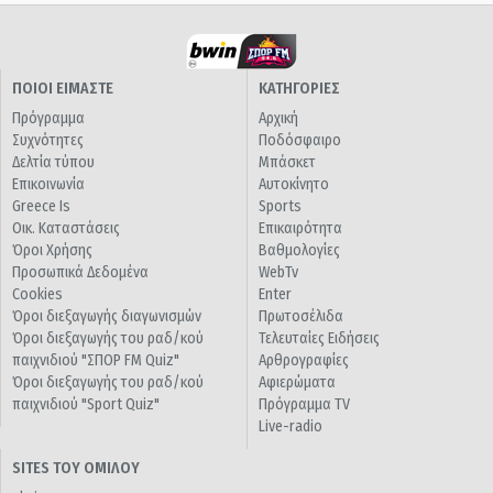
ΠΟΙΟΙ ΕΙΜΑΣΤΕ
ΚΑΤΗΓΟΡΙΕΣ
Πρόγραμμα
Αρχική
Συχνότητες
Ποδόσφαιρο
Δελτία τύπου
Μπάσκετ
Επικοινωνία
Αυτοκίνητο
Greece Is
Sports
Οικ. Καταστάσεις
Επικαιρότητα
Όροι Χρήσης
Βαθμολογίες
Προσωπικά Δεδομένα
WebTv
Cookies
Enter
Όροι διεξαγωγής διαγωνισμών
Πρωτοσέλιδα
Όροι διεξαγωγής του ραδ/κού
Τελευταίες Ειδήσεις
παιχνιδιού "ΣΠΟΡ FM Quiz"
Αρθρογραφίες
Όροι διεξαγωγής του ραδ/κού
Αφιερώματα
παιχνιδιού "Sport Quiz"
Πρόγραμμα TV
Live-radio
SITES ΤΟΥ ΟΜΙΛΟΥ