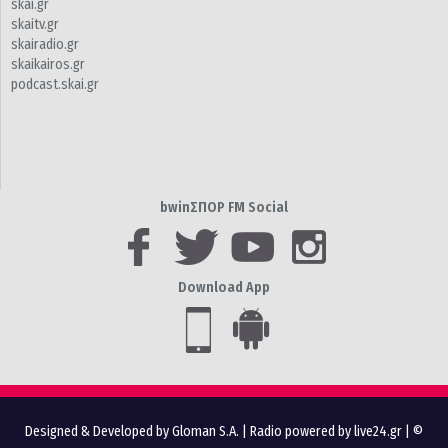
skai.gr
skaitv.gr
skairadio.gr
skaikairos.gr
podcast.skai.gr
bwinΣΠΟΡ FM Social
Download App
Designed & Developed by Gloman S.A.
|
Radio powered by live24.gr
| ©