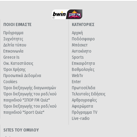
ΠΟΙΟΙ ΕΙΜΑΣΤΕ
ΚΑΤΗΓΟΡΙΕΣ
Πρόγραμμα
Αρχική
Συχνότητες
Ποδόσφαιρο
Δελτία τύπου
Μπάσκετ
Επικοινωνία
Αυτοκίνητο
Greece Is
Sports
Οικ. Καταστάσεις
Επικαιρότητα
Όροι Χρήσης
Βαθμολογίες
Προσωπικά Δεδομένα
WebTv
Cookies
Enter
Όροι διεξαγωγής διαγωνισμών
Πρωτοσέλιδα
Όροι διεξαγωγής του ραδ/κού
Τελευταίες Ειδήσεις
παιχνιδιού "ΣΠΟΡ FM Quiz"
Αρθρογραφίες
Όροι διεξαγωγής του ραδ/κού
Αφιερώματα
παιχνιδιού "Sport Quiz"
Πρόγραμμα TV
Live-radio
SITES ΤΟΥ ΟΜΙΛΟΥ