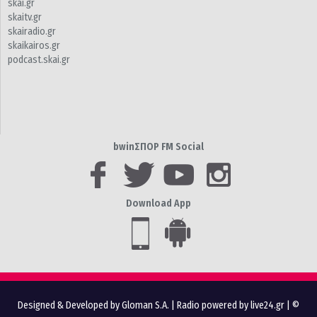
skai.gr
skaitv.gr
skairadio.gr
skaikairos.gr
podcast.skai.gr
bwinΣΠΟΡ FM Social
Download App
Designed & Developed by Gloman S.A.
|
Radio powered by live24.gr
| ©