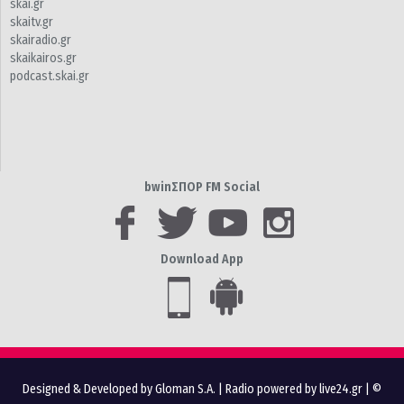
skai.gr
skaitv.gr
skairadio.gr
skaikairos.gr
podcast.skai.gr
bwinΣΠΟΡ FM Social
Download App
Designed & Developed by Gloman S.A.
|
Radio powered by live24.gr
| ©