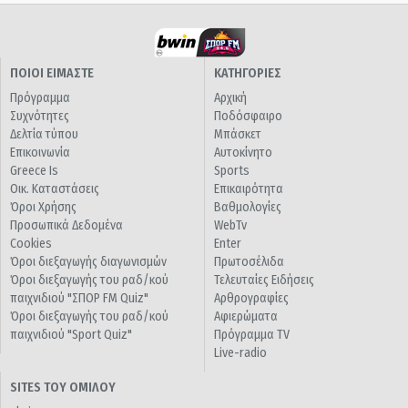
ΠΟΙΟΙ ΕΙΜΑΣΤΕ
ΚΑΤΗΓΟΡΙΕΣ
Πρόγραμμα
Αρχική
Συχνότητες
Ποδόσφαιρο
Δελτία τύπου
Μπάσκετ
Επικοινωνία
Αυτοκίνητο
Greece Is
Sports
Οικ. Καταστάσεις
Επικαιρότητα
Όροι Χρήσης
Βαθμολογίες
Προσωπικά Δεδομένα
WebTv
Cookies
Enter
Όροι διεξαγωγής διαγωνισμών
Πρωτοσέλιδα
Όροι διεξαγωγής του ραδ/κού
Τελευταίες Ειδήσεις
παιχνιδιού "ΣΠΟΡ FM Quiz"
Αρθρογραφίες
Όροι διεξαγωγής του ραδ/κού
Αφιερώματα
παιχνιδιού "Sport Quiz"
Πρόγραμμα TV
Live-radio
SITES ΤΟΥ ΟΜΙΛΟΥ