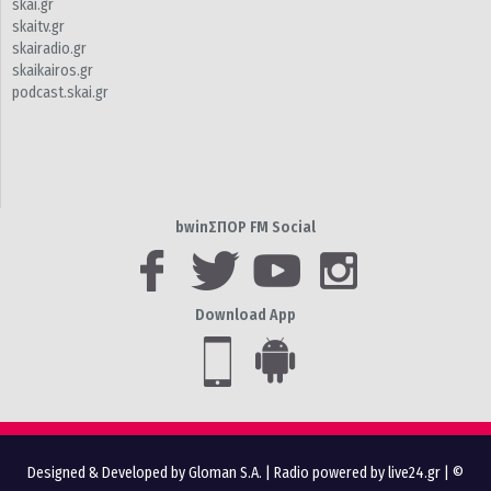
skai.gr
skaitv.gr
skairadio.gr
skaikairos.gr
podcast.skai.gr
bwinΣΠΟΡ FM Social
Download App
Designed & Developed by Gloman S.A.
|
Radio powered by live24.gr
| ©