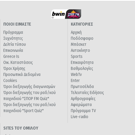
ΠΟΙΟΙ ΕΙΜΑΣΤΕ
ΚΑΤΗΓΟΡΙΕΣ
Πρόγραμμα
Αρχική
Συχνότητες
Ποδόσφαιρο
Δελτία τύπου
Μπάσκετ
Επικοινωνία
Αυτοκίνητο
Greece Is
Sports
Οικ. Καταστάσεις
Επικαιρότητα
Όροι Χρήσης
Βαθμολογίες
Προσωπικά Δεδομένα
WebTv
Cookies
Enter
Όροι διεξαγωγής διαγωνισμών
Πρωτοσέλιδα
Όροι διεξαγωγής του ραδ/κού
Τελευταίες Ειδήσεις
παιχνιδιού "ΣΠΟΡ FM Quiz"
Αρθρογραφίες
Όροι διεξαγωγής του ραδ/κού
Αφιερώματα
παιχνιδιού "Sport Quiz"
Πρόγραμμα TV
Live-radio
SITES ΤΟΥ ΟΜΙΛΟΥ