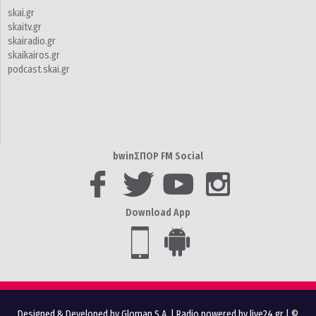
skai.gr
skaitv.gr
skairadio.gr
skaikairos.gr
podcast.skai.gr
bwinΣΠΟΡ FM Social
Download App
Designed & Developed by Gloman S.A.
|
Radio powered by live24.gr
| ©