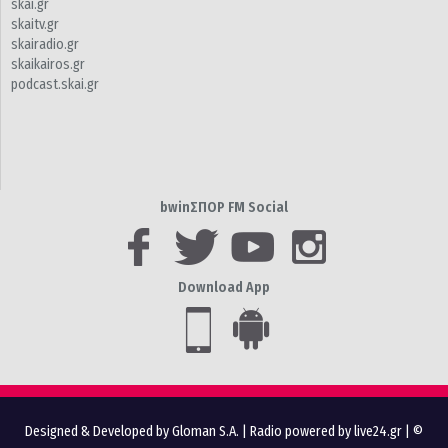
skai.gr
skaitv.gr
skairadio.gr
skaikairos.gr
podcast.skai.gr
bwinΣΠΟΡ FM Social
Download App
Designed & Developed by Gloman S.A.
|
Radio powered by live24.gr
| ©