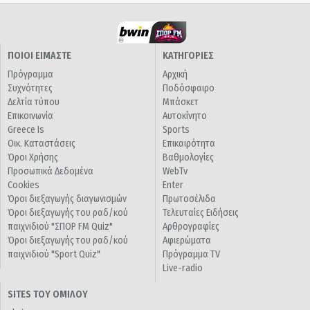
ΠΟΙΟΙ ΕΙΜΑΣΤΕ
ΚΑΤΗΓΟΡΙΕΣ
Πρόγραμμα
Αρχική
Συχνότητες
Ποδόσφαιρο
Δελτία τύπου
Μπάσκετ
Επικοινωνία
Αυτοκίνητο
Greece Is
Sports
Οικ. Καταστάσεις
Επικαιρότητα
Όροι Χρήσης
Βαθμολογίες
Προσωπικά Δεδομένα
WebTv
Cookies
Enter
Όροι διεξαγωγής διαγωνισμών
Πρωτοσέλιδα
Όροι διεξαγωγής του ραδ/κού
Τελευταίες Ειδήσεις
παιχνιδιού "ΣΠΟΡ FM Quiz"
Αρθρογραφίες
Όροι διεξαγωγής του ραδ/κού
Αφιερώματα
παιχνιδιού "Sport Quiz"
Πρόγραμμα TV
Live-radio
SITES ΤΟΥ ΟΜΙΛΟΥ