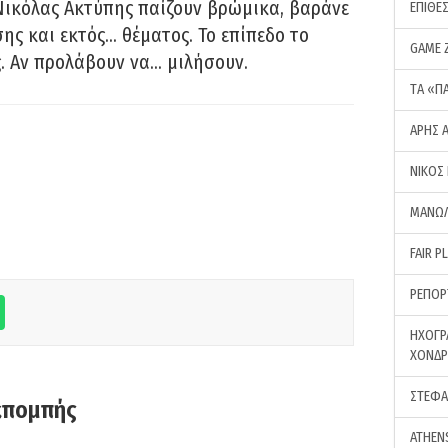
Νικόλας Ακτύπης παίζουν βρώμικα, βαράνε
ΕΠΙΘΕ
ης και εκτός… θέματος. Το επίπεδο το
GAME 
ς. Αν προλάβουν να… μιλήσουν.
ΤA «Π
ΑΡΗΣ 
ΝΙΚΟΣ
ΜΑΝΩΛ
FAIR P
ΡΕΠΟΡ
ΗΧΟΓΡ
ΧΟΝΔ
ΣΤΕΦΑ
κπομπής
ATHEN