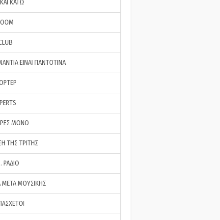
ΚΑΙ ΚΑΤΩ
ROOM
 CLUB
ΜΑΝΤΙΑ ΕΙΝΑΙ ΠΑΝΤΟΤΙΝΑ
ΠΟΡΤΕΡ
XPERTS
ΕΡΕΣ ΜΟΝΟ
ΣΗ ΤΗΣ ΤΡΙΤΗΣ
… ΡΑΔΙΟ
 ΜΕΤΑ ΜΟΥΣΙΚΗΣ
ΠΑΣΧΕΤΟΙ