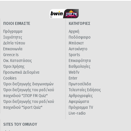
ΠΟΙΟΙ ΕΙΜΑΣΤΕ
ΚΑΤΗΓΟΡΙΕΣ
Πρόγραμμα
Αρχική
Συχνότητες
Ποδόσφαιρο
Δελτία τύπου
Μπάσκετ
Επικοινωνία
Αυτοκίνητο
Greece Is
Sports
Οικ. Καταστάσεις
Επικαιρότητα
Όροι Χρήσης
Βαθμολογίες
Προσωπικά Δεδομένα
WebTv
Cookies
Enter
Όροι διεξαγωγής διαγωνισμών
Πρωτοσέλιδα
Όροι διεξαγωγής του ραδ/κού
Τελευταίες Ειδήσεις
παιχνιδιού "ΣΠΟΡ FM Quiz"
Αρθρογραφίες
Όροι διεξαγωγής του ραδ/κού
Αφιερώματα
παιχνιδιού "Sport Quiz"
Πρόγραμμα TV
Live-radio
SITES ΤΟΥ ΟΜΙΛΟΥ