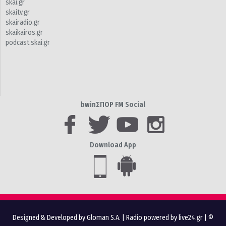
skai.gr
skaitv.gr
skairadio.gr
skaikairos.gr
podcast.skai.gr
bwinΣΠΟΡ FM Social
Download App
Designed & Developed by Gloman S.A.
|
Radio powered by live24.gr
| ©