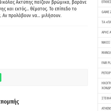
Νικόλας Ακτύπης παίζουν βρώμικα, βαράνε
ΕΠΙΘΕ
ης και εκτός… θέματος. Το επίπεδο το
GAME 
ς. Αν προλάβουν να… μιλήσουν.
ΤA «Π
ΑΡΗΣ 
ΝΙΚΟΣ
ΜΑΝΩΛ
FAIR P
ΡΕΠΟΡ
ΗΧΟΓΡ
ΧΟΝΔ
ΣΤΕΦΑ
κπομπής
ATHEN