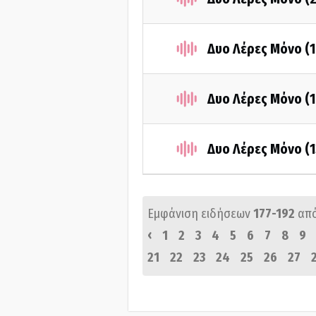
Δυο Λέρες Μόνο (
Δυο Λέρες Μόνο (
Δυο Λέρες Μόνο (
Εμφάνιση ειδήσεων
177-192
απ
‹
1
2
3
4
5
6
7
8
9
21
22
23
24
25
26
27