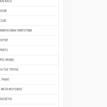
ΚΑΙ ΚΑΤΩ
ROOM
 CLUB
ΜΑΝΤΙΑ ΕΙΝΑΙ ΠΑΝΤΟΤΙΝΑ
ΠΟΡΤΕΡ
XPERTS
ΕΡΕΣ ΜΟΝΟ
ΣΗ ΤΗΣ ΤΡΙΤΗΣ
… ΡΑΔΙΟ
 ΜΕΤΑ ΜΟΥΣΙΚΗΣ
ΠΑΣΧΕΤΟΙ