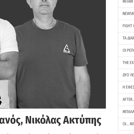
ΜΠΑΜ 
NEWS
FIGHT
ΤΑ ΔΙΑ
ΟΙ ΡΕ
THE E
ΔΥΟ Λ
Η ΕΦΕ
AFTER
ΜΠΑΛΑ
ανός, Νικόλας Ακτύπης
ΟΙ… Μ