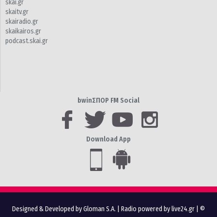
skai.gr
skaitv.gr
skairadio.gr
skaikairos.gr
podcast.skai.gr
bwinΣΠΟΡ FM Social
Download App
Designed & Developed by Gloman S.A.
|
Radio powered by live24.gr
| ©