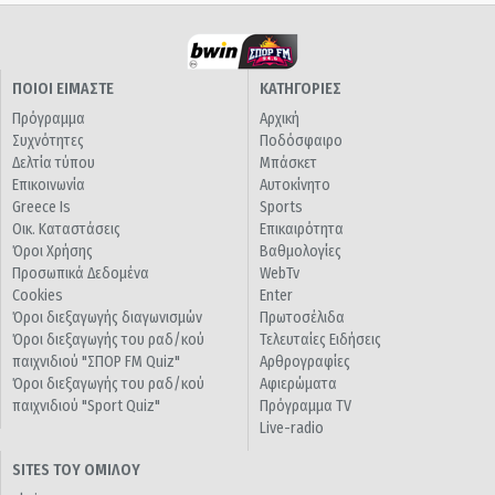
ΠΟΙΟΙ ΕΙΜΑΣΤΕ
ΚΑΤΗΓΟΡΙΕΣ
Πρόγραμμα
Αρχική
Συχνότητες
Ποδόσφαιρο
Δελτία τύπου
Μπάσκετ
Επικοινωνία
Αυτοκίνητο
Greece Is
Sports
Οικ. Καταστάσεις
Επικαιρότητα
Όροι Χρήσης
Βαθμολογίες
Προσωπικά Δεδομένα
WebTv
Cookies
Enter
Όροι διεξαγωγής διαγωνισμών
Πρωτοσέλιδα
Όροι διεξαγωγής του ραδ/κού
Τελευταίες Ειδήσεις
παιχνιδιού "ΣΠΟΡ FM Quiz"
Αρθρογραφίες
Όροι διεξαγωγής του ραδ/κού
Αφιερώματα
παιχνιδιού "Sport Quiz"
Πρόγραμμα TV
Live-radio
SITES ΤΟΥ ΟΜΙΛΟΥ