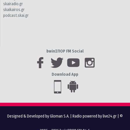
skairadio.gr
skaikairos.gr
podcast.skai.gr
bwinΣΠΟΡ FM Social
Download App
Designed & Developed by Gloman S.A.
|
Radio powered by live24.gr
| ©