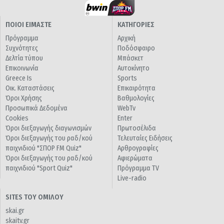
ΠΟΙΟΙ ΕΙΜΑΣΤΕ
ΚΑΤΗΓΟΡΙΕΣ
Πρόγραμμα
Αρχική
Συχνότητες
Ποδόσφαιρο
Δελτία τύπου
Μπάσκετ
Επικοινωνία
Αυτοκίνητο
Greece Is
Sports
Οικ. Καταστάσεις
Επικαιρότητα
Όροι Χρήσης
Βαθμολογίες
Προσωπικά Δεδομένα
WebTv
Cookies
Enter
Όροι διεξαγωγής διαγωνισμών
Πρωτοσέλιδα
Όροι διεξαγωγής του ραδ/κού
Τελευταίες Ειδήσεις
παιχνιδιού "ΣΠΟΡ FM Quiz"
Αρθρογραφίες
Όροι διεξαγωγής του ραδ/κού
Αφιερώματα
παιχνιδιού "Sport Quiz"
Πρόγραμμα TV
Live-radio
SITES ΤΟΥ ΟΜΙΛΟΥ
skai.gr
skaitv.gr