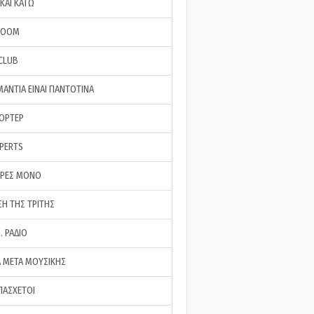
ΚΑΙ ΚΑΤΩ
ROOM
 CLUB
ΜΑΝΤΙΑ ΕΙΝΑΙ ΠΑΝΤΟΤΙΝΑ
ΠΟΡΤΕΡ
XPERTS
ΕΡΕΣ ΜΟΝΟ
ΣΗ ΤΗΣ ΤΡΙΤΗΣ
… ΡΑΔΙΟ
 ΜΕΤΑ ΜΟΥΣΙΚΗΣ
ΠΑΣΧΕΤΟΙ