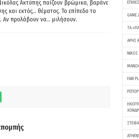
Νικόλας Ακτύπης παίζουν βρώμικα, βαράνε
ΕΠΙΘΕ
ης και εκτός… θέματος. Το επίπεδο το
GAME 
ς. Αν προλάβουν να… μιλήσουν.
ΤA «Π
ΑΡΗΣ 
ΝΙΚΟΣ
ΜΑΝΩΛ
FAIR P
ΡΕΠΟΡ
ΗΧΟΓΡ
ΧΟΝΔ
ΣΤΕΦΑ
κπομπής
ATHEN