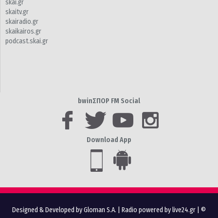
skai.gr
skaitv.gr
skairadio.gr
skaikairos.gr
podcast.skai.gr
bwinΣΠΟΡ FM Social
Download App
Designed & Developed by Gloman S.A.
|
Radio powered by live24.gr
| ©