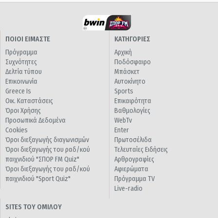
ΠΟΙΟΙ ΕΙΜΑΣΤΕ
ΚΑΤΗΓΟΡΙΕΣ
Πρόγραμμα
Αρχική
Συχνότητες
Ποδόσφαιρο
Δελτία τύπου
Μπάσκετ
Επικοινωνία
Αυτοκίνητο
Greece Is
Sports
Οικ. Καταστάσεις
Επικαιρότητα
Όροι Χρήσης
Βαθμολογίες
Προσωπικά Δεδομένα
WebTv
Cookies
Enter
Όροι διεξαγωγής διαγωνισμών
Πρωτοσέλιδα
Όροι διεξαγωγής του ραδ/κού
Τελευταίες Ειδήσεις
παιχνιδιού "ΣΠΟΡ FM Quiz"
Αρθρογραφίες
Όροι διεξαγωγής του ραδ/κού
Αφιερώματα
παιχνιδιού "Sport Quiz"
Πρόγραμμα TV
Live-radio
SITES ΤΟΥ ΟΜΙΛΟΥ