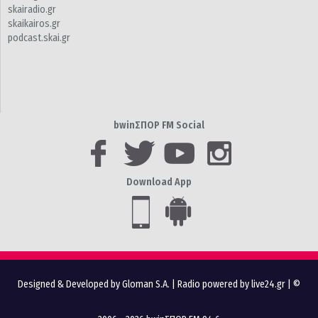
skairadio.gr
skaikairos.gr
podcast.skai.gr
bwinΣΠΟΡ FM Social
Download App
Designed & Developed by Gloman S.A.
|
Radio powered by live24.gr
| ©