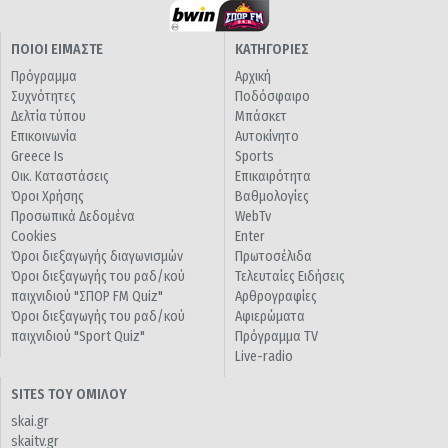
ΠΟΙΟΙ ΕΙΜΑΣΤΕ
ΚΑΤΗΓΟΡΙΕΣ
Πρόγραμμα
Αρχική
Συχνότητες
Ποδόσφαιρο
Δελτία τύπου
Μπάσκετ
Επικοινωνία
Αυτοκίνητο
Greece Is
Sports
Οικ. Καταστάσεις
Επικαιρότητα
Όροι Χρήσης
Βαθμολογίες
Προσωπικά Δεδομένα
WebTv
Cookies
Enter
Όροι διεξαγωγής διαγωνισμών
Πρωτοσέλιδα
Όροι διεξαγωγής του ραδ/κού
Τελευταίες Ειδήσεις
παιχνιδιού "ΣΠΟΡ FM Quiz"
Αρθρογραφίες
Όροι διεξαγωγής του ραδ/κού
Αφιερώματα
παιχνιδιού "Sport Quiz"
Πρόγραμμα TV
Live-radio
SITES ΤΟΥ ΟΜΙΛΟΥ
skai.gr
skaitv.gr