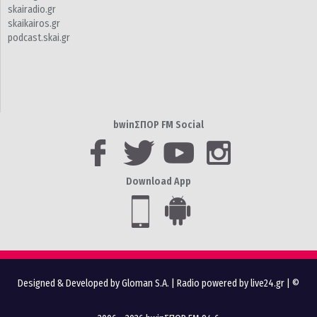
skairadio.gr
skaikairos.gr
podcast.skai.gr
bwinΣΠΟΡ FM Social
Download App
Designed & Developed by Gloman S.A.
|
Radio powered by live24.gr
| ©