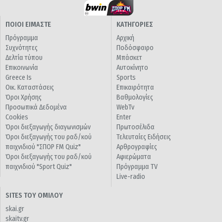
ΠΟΙΟΙ ΕΙΜΑΣΤΕ
ΚΑΤΗΓΟΡΙΕΣ
Πρόγραμμα
Αρχική
Συχνότητες
Ποδόσφαιρο
Δελτία τύπου
Μπάσκετ
Επικοινωνία
Αυτοκίνητο
Greece Is
Sports
Οικ. Καταστάσεις
Επικαιρότητα
Όροι Χρήσης
Βαθμολογίες
Προσωπικά Δεδομένα
WebTv
Cookies
Enter
Όροι διεξαγωγής διαγωνισμών
Πρωτοσέλιδα
Όροι διεξαγωγής του ραδ/κού
Τελευταίες Ειδήσεις
παιχνιδιού "ΣΠΟΡ FM Quiz"
Αρθρογραφίες
Όροι διεξαγωγής του ραδ/κού
Αφιερώματα
παιχνιδιού "Sport Quiz"
Πρόγραμμα TV
Live-radio
SITES ΤΟΥ ΟΜΙΛΟΥ
skai.gr
skaitv.gr