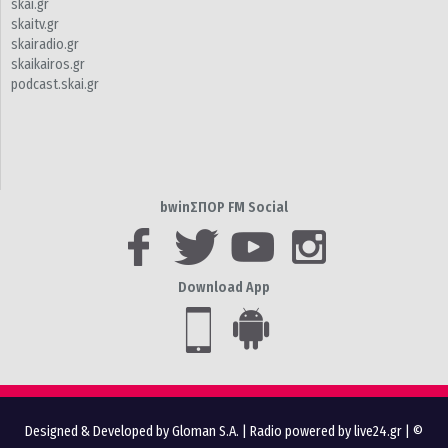
skai.gr
skaitv.gr
skairadio.gr
skaikairos.gr
podcast.skai.gr
bwinΣΠΟΡ FM Social
Download App
Designed & Developed by Gloman S.A.
|
Radio powered by live24.gr
| ©