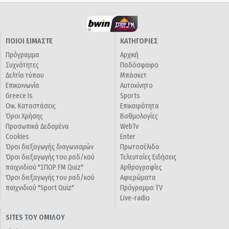
ΠΟΙΟΙ ΕΙΜΑΣΤΕ
ΚΑΤΗΓΟΡΙΕΣ
Πρόγραμμα
Αρχική
Συχνότητες
Ποδόσφαιρο
Δελτία τύπου
Μπάσκετ
Επικοινωνία
Αυτοκίνητο
Greece Is
Sports
Οικ. Καταστάσεις
Επικαιρότητα
Όροι Χρήσης
Βαθμολογίες
Προσωπικά Δεδομένα
WebTv
Cookies
Enter
Όροι διεξαγωγής διαγωνισμών
Πρωτοσέλιδα
Όροι διεξαγωγής του ραδ/κού
Τελευταίες Ειδήσεις
παιχνιδιού "ΣΠΟΡ FM Quiz"
Αρθρογραφίες
Όροι διεξαγωγής του ραδ/κού
Αφιερώματα
παιχνιδιού "Sport Quiz"
Πρόγραμμα TV
Live-radio
SITES ΤΟΥ ΟΜΙΛΟΥ