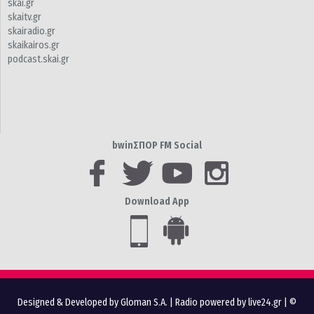
skai.gr
skaitv.gr
skairadio.gr
skaikairos.gr
podcast.skai.gr
bwinΣΠΟΡ FM Social
Download App
Designed & Developed by Gloman S.A.
|
Radio powered by live24.gr
| ©