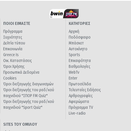
ΠΟΙΟΙ ΕΙΜΑΣΤΕ
ΚΑΤΗΓΟΡΙΕΣ
Πρόγραμμα
Αρχική
Συχνότητες
Ποδόσφαιρο
Δελτία τύπου
Μπάσκετ
Επικοινωνία
Αυτοκίνητο
Greece Is
Sports
Οικ. Καταστάσεις
Επικαιρότητα
Όροι Χρήσης
Βαθμολογίες
Προσωπικά Δεδομένα
WebTv
Cookies
Enter
Όροι διεξαγωγής διαγωνισμών
Πρωτοσέλιδα
Όροι διεξαγωγής του ραδ/κού
Τελευταίες Ειδήσεις
παιχνιδιού "ΣΠΟΡ FM Quiz"
Αρθρογραφίες
Όροι διεξαγωγής του ραδ/κού
Αφιερώματα
παιχνιδιού "Sport Quiz"
Πρόγραμμα TV
Live-radio
SITES ΤΟΥ ΟΜΙΛΟΥ