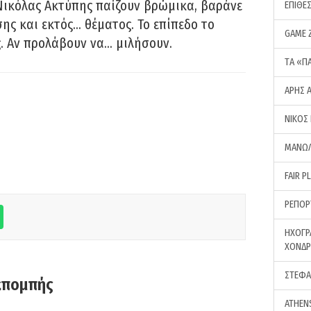
Νικόλας Ακτύπης παίζουν βρώμικα, βαράνε
ΕΠΙΘΕ
ης και εκτός… θέματος. Το επίπεδο το
GAME 
ς. Αν προλάβουν να… μιλήσουν.
ΤA «Π
ΑΡΗΣ 
ΝΙΚΟΣ
ΜΑΝΩΛ
FAIR P
ΡΕΠΟΡ
ΗΧΟΓΡ
ΧΟΝΔ
ΣΤΕΦΑ
κπομπής
ATHEN