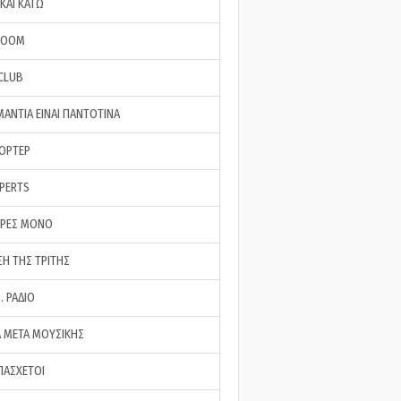
ΚΑΙ ΚΑΤΩ
ROOM
 CLUB
ΜΑΝΤΙΑ ΕΙΝΑΙ ΠΑΝΤΟΤΙΝΑ
ΠΟΡΤΕΡ
XPERTS
ΕΡΕΣ ΜΟΝΟ
ΣΗ ΤΗΣ ΤΡΙΤΗΣ
… ΡΑΔΙΟ
 ΜΕΤΑ ΜΟΥΣΙΚΗΣ
ΠΑΣΧΕΤΟΙ